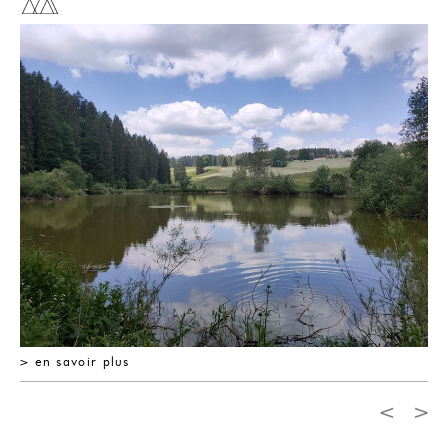
> en savoir plus
<
>