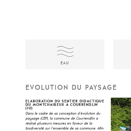
EAU
REVITALISATION DE COURS
INVE
D’EAU
EVOLUTION DU PAYSAGE
INDI
AMÉNAGEMENT / GESTION DE
ZONES HUMIDES
ETUD
ELABORATION DU SENTIER DIDACTIQUE
DU MONTCHAIBEUX À COURRENDLIN
(JU)
PROTECTION CONTRE
COMP
Dans le cadre de sa conception d’évolution du
paysage (CEP), la commune de Courrendlin a
L’ÉROSION
ÉCOL
réalisé plusieurs mesures en faveur de la
biodiversité sur l’ensemble de sa commune. Afin