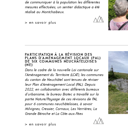
PROTECTION CONTRE LES
RÉSE
de communiquer à la population les différentes
CRUES
mesures effectuées, un sentier didactique a été
réalisé au Montchaibeux.
PASS
EPURATION, GESTION DES
> en savoir plus
EAUX
PASS
SUIV
PARTICIPATION À LA RÉVISION DES
PLANS D’AMÉNAGEMENT LOCAUX (PAL)
DE SIX COMMUNES NEUCHÂTELOISES
(NE)
Dans le cadre de la nouvelle Loi cantonale sur
l’Aménagement du Territoire (LCAT), les communes
du canton de Neuchâtel sont tenues de réviser
leur Plan d’Aménagement Local (PAL). Depuis
2022, en collaboration avec différents bureaux
d’urbanisme, le bureau Biotec a travaillé sur la
partie Nature/Paysage de ces révisions de PAL
pour 6 communes neuchâteloises, à savoir
Milvignes, Cressier, Cornaux, Les Verrières, La
Grande Béroche et La Côte-aux-Fées
> en savoir plus