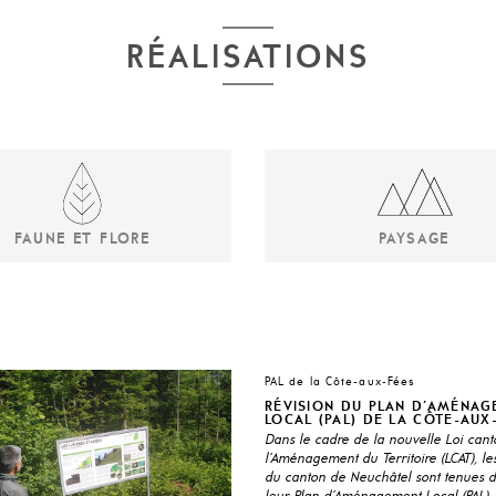
RÉALISATIONS
FAUNE ET FLORE
PAYSAGE
NTAIRES
AMÉNAGEMENT DU TERRI
CES BIOLOGIQUES
EVOLUTION DU PAYSAGE
ES D'IMPACT
RÉAMÉNAGEMENT DE SIT
PAL de la Côte-aux-Fées
RÉVISION DU PLAN D’AMÉNA
LOCAL (PAL) DE LA CÔTE-AUX-
ENSATIONS
CRÉATION DE PARCS URB
Dans le cadre de la nouvelle Loi cant
OGIQUES
l’Aménagement du Territoire (LCAT), 
du canton de Neuchâtel sont tenues d