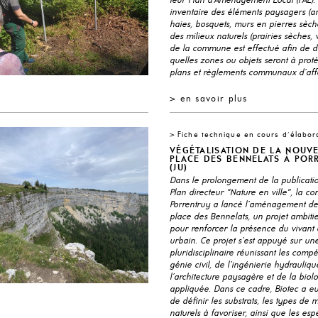
leur Plan d’Aménagement Local (PAL).
AUX ÉCOLOGIQUES
inventaire des éléments paysagers (ar
haies, bosquets, murs en pierres sèches
AGES À FAUNE
des milieux naturels (prairies sèches, v
de la commune est effectué afin de dé
quelles zones ou objets seront à prot
ES À POISSONS
plans et règlements communaux d’affe
IS BIOLOGIQUES
> en savoir plus
> Fiche technique en cours d'élabor
VÉGÉTALISATION DE LA NOUV
PLACE DES BENNELATS À POR
(JU)
Dans le prolongement de la publicati
Plan directeur "Nature en ville", la 
Porrentruy a lancé l’aménagement de
place des Bennelats, un projet ambit
pour renforcer la présence du vivant 
urbain. Ce projet s’est appuyé sur u
pluridisciplinaire réunissant les comp
génie civil, de l’ingénierie hydrauliqu
l’architecture paysagère et de la biol
appliquée. Dans ce cadre, Biotec a e
de définir les substrats, les types de m
naturels à favoriser, ainsi que les esp