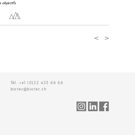
élaborés par no
 objectifs
d'être un outil 
acteurs du terr
> en savoir 
<
>
Tél. +41 (0)32 435 66 66
biotec@biotec.ch