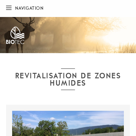
NAVIGATION
ACCUEIL
SOCIÉTÉ
RÉALISATIONS
CARTE DES RÉALISATIONS
PUBLICATIONS
CONTACT
REVITALISATION DE ZONES
HUMIDES