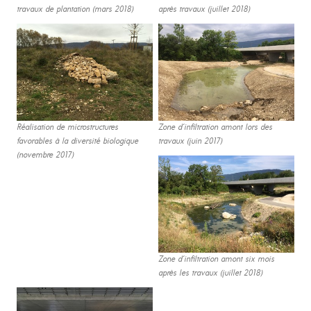
travaux de plantation (mars 2018)
après travaux (juillet 2018)
Réalisation de microstructures
Zone d‘infiltration amont lors des
favorables à la diversité biologique
travaux (juin 2017)
(novembre 2017)
Zone d‘infiltration amont six mois
après les travaux (juillet 2018)