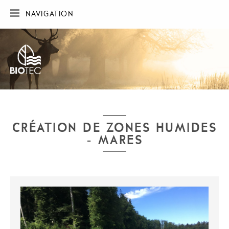
NAVIGATION
ACCUEIL
SOCIÉTÉ
RÉALISATIONS
CARTE DES RÉALISATIONS
PUBLICATIONS
CONTACT
CRÉATION DE ZONES HUMIDES
- MARES