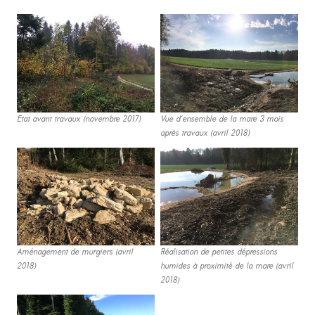
Etat avant travaux (novembre 2017)
Vue d‘ensemble de la mare 3 mois
après travaux (avril 2018)
Aménagement de murgiers (avril
Réalisation de petites dépressions
2018)
humides à proximité de la mare (avril
2018)