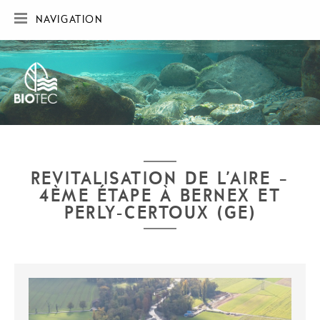
NAVIGATION
ACCUEIL
SOCIÉTÉ
RÉALISATIONS
CARTE DES RÉALISATIONS
PUBLICATIONS
CONTACT
REVITALISATION DE L’AIRE –
4ÈME ÉTAPE À BERNEX ET
PERLY-CERTOUX (GE)