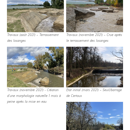
Travaux (août 2021) – Terrassement
Travaux (novembre 2021) – Crue après
des losanges
le terrassement des losanges
Travaux (novembre 2021) - Création
Etat initial (mars 2021) – Seuil/barrage
d’une morphologie naturelle 1 mois à
de Certoux
peine après la mise en eau