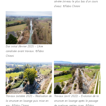
sévère (niveau le plus bas d’un cours
d’eau). ©Fabio Chironi
Etat initial (février 2021) – L’Aire
canalisée avant travaux. ©Fabio
Chironi
Travaux (octobre 2021) – Réalisation de
Travaux (avril 2022) – Evolution de la
la structure en losange puis mise en
structure en losange après le passage
eau. ©Fabio Chironi
de quelques petites crues. ©Fabio