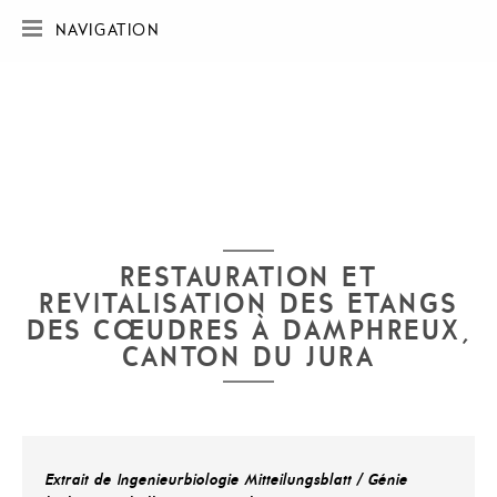
NAVIGATION
ACCUEIL
SOCIÉTÉ
RÉALISATIONS
CARTE DES RÉALISATIONS
PUBLICATIONS
CONTACT
RESTAURATION ET
REVITALISATION DES ETANGS
DES COEUDRES À DAMPHREUX,
CANTON DU JURA
Extrait de Ingenieurbiologie Mitteilungsblatt / Génie