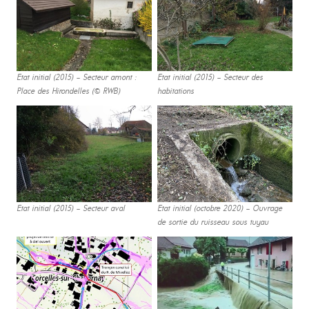
Etat initial (2015) – Secteur amont :
Etat initial (2015) – Secteur des
Place des Hirondelles (© RWB)
habitations
Etat initial (2015) – Secteur aval
Etat initial (octobre 2020) – Ouvrage
de sortie du ruisseau sous tuyau