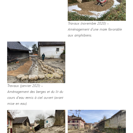
Travaux (novembre 2020) –
Aménagement d’une mare favorable
aux amphibiens.
Travaux (janvier 2021) –
Aménagement des berges et du lit du
cours d’eau remis à ciel ouvert (avant
mise en eau).