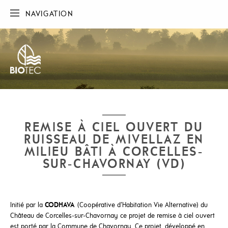
NAVIGATION
ACCUEIL
SOCIÉTÉ
RÉALISATIONS
CARTE DES RÉALISATIONS
PUBLICATIONS
CONTACT
REMISE À CIEL OUVERT DU
RUISSEAU DE MIVELLAZ EN
MILIEU BÂTI À CORCELLES-
SUR-CHAVORNAY (VD)
Initié par la
CODHAVA
(Coopérative d’Habitation Vie Alternative) du
Château de Corcelles-sur-Chavornay ce projet de remise à ciel ouvert
est porté par la Commune de Chavornay. Ce projet, développé en