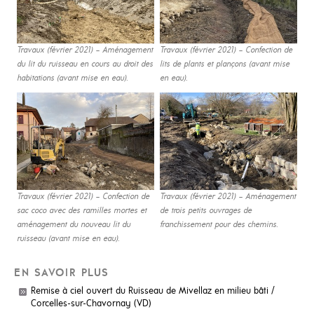
Travaux (février 2021) – Aménagement
Travaux (février 2021) – Confection de
du lit du ruisseau en cours au droit des
lits de plants et plançons (avant mise
habitations (avant mise en eau).
en eau).
Travaux (février 2021) – Confection de
Travaux (février 2021) – Aménagement
sac coco avec des ramilles mortes et
de trois petits ouvrages de
aménagement du nouveau lit du
franchissement pour des chemins.
ruisseau (avant mise en eau).
EN SAVOIR PLUS
Remise à ciel ouvert du Ruisseau de Mivellaz en milieu bâti /
Corcelles-sur-Chavornay (VD)