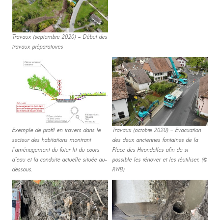
Travaux (septembre 2020) – Début des
travaux préparatoires
Exemple de profil en travers dans le
Travaux (octobre 2020) – Evacuation
secteur des habitations montrant
des deux anciennes fontaines de la
l’aménagement du futur lit du cours
Place des Hirondelles afin de si
d’eau et la conduite actuelle située au-
possible les rénover et les réutiliser. (©
dessous.
RWB)