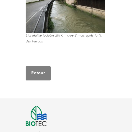
Etat réalisé (octobre 2019) – crue 2 mois après la fin
des travaux
Retour