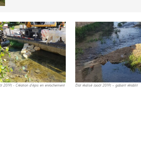
ût 2019) - Création d’épis en enrochement
Etat réalisé (août 2019) – gabarit rétablit