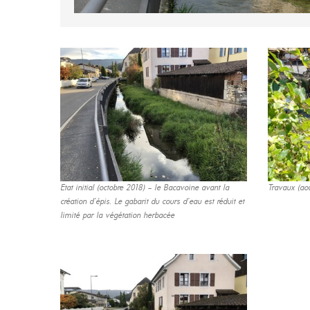
Etat initial (octobre 2018) – le Bacavoine avant la
Travaux (ao
création d’épis. Le gabarit du cours d’eau est réduit et
limité par la végétation herbacée