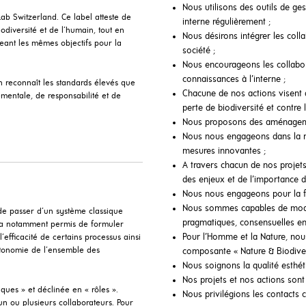
Nous utilisons des outils de ge
ab Switzerland. Ce label atteste de
interne régulièrement ;
diversité et de l’humain, tout en
Nous désirons intégrer les colla
eant les mêmes objectifs pour la
société ;
Nous encourageons les collabor
connaissances à l’interne ;
ion reconnaît les standards élevés que
Chacune de nos actions visent à 
entale, de responsabilité et de
perte de biodiversité et contre 
Nous proposons des aménageme
Nous nous engageons dans la 
mesures innovantes ;
A travers chacun de nos projets
des enjeux et de l’importance d
Nous nous engageons pour la fo
Nous sommes capables de modér
 de passer d’un système classique
pragmatiques, consensuelles en 
i a notamment permis de formuler
Pour l’Homme et la Nature, nous
’efficacité de certains processus ainsi
autonomie de l’ensemble des
composante « Nature & Biodivers
Nous soignons la qualité esthét
Nos projets et nos actions sont
iques » et déclinée en « rôles ».
Nous privilégions les contacts c
un ou plusieurs collaborateurs. Pour