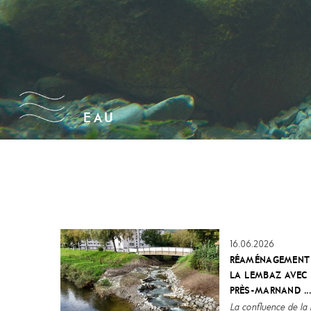
S'E
EAU
PAYSAGE
16.06.2026
RÉAMÉNAGEMENT 
LA LEMBAZ AVEC
PRÈS-MARNAND ..
La confluence de la