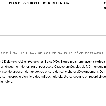
PLAN DE GESTION ET D'ENTRETIEN A16
C
B
EPRISE À TAILLE HUMAINE ACTIVE DANS LE DÉVELOPPEMENT
 à Delémont (JU) et Yverdon-les-Bains (VD), Biotec réunit une dizaine biolog
ie, aménagement du territoire, paysage … Chaque année, plus de 150 mandats m
xpertise, de direction de travaux ou encore de recherche et développement. De
rs son approche pionnière des milieux naturels, Biotec apporte un regard sing
la nature.