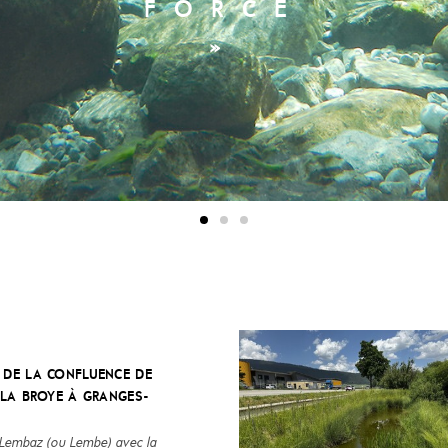
XPRIMER PLEINE
FORCE
»
»
DE LA CONFLUENCE DE
 LA BROYE À GRANGES-
.
 Lembaz (ou Lembe) avec la