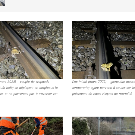
 (mars 2025) – couple de crapauds
Etat initial (mars 2025) – grenouille rouss
fo bufo) se déplaçant en amplexus le
temporaria) ayant parvenu à sauter sur le
es et ne parvenant pas à traverser cet
présentant de hauts risques de mortalité