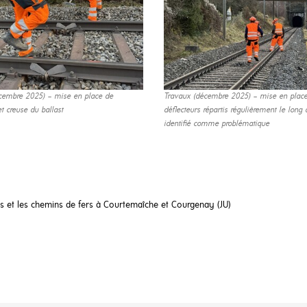
cembre 2025) – mise en place de
Travaux (décembre 2025) – mise en plac
et creuse du ballast
déflecteurs répartis régulièrement le long 
identifié comme problématique
ns et les chemins de fers à Courtemaîche et Courgenay (JU)