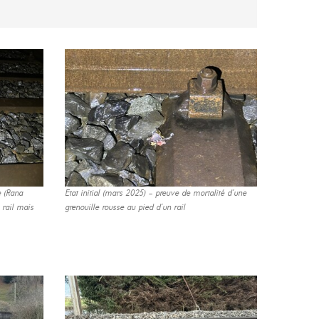
e (Rana
Etat initial (mars 2025) – preuve de mortalité d’une
 rail mais
grenouille rousse au pied d’un rail