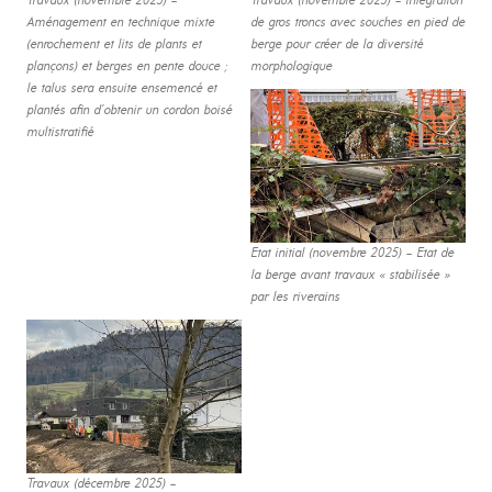
Travaux (novembre 2025) –
Travaux (novembre 2025) – Intégration
Aménagement en technique mixte
de gros troncs avec souches en pied de
(enrochement et lits de plants et
berge pour créer de la diversité
plançons) et berges en pente douce ;
morphologique
le talus sera ensuite ensemencé et
plantés afin d’obtenir un cordon boisé
multistratifié
Etat initial (novembre 2025) – Etat de
la berge avant travaux « stabilisée »
par les riverains
Travaux (décembre 2025) –