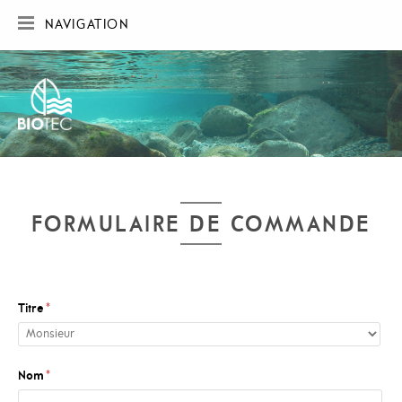
NAVIGATION
ACCUEIL
SOCIÉTÉ
RÉALISATIONS
CARTE DES RÉALISATIONS
PUBLICATIONS
CONTACT
FORMULAIRE DE COMMANDE
Titre
*
Nom
*